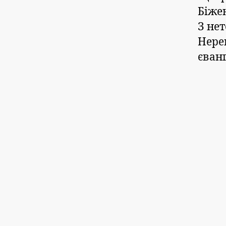
Біже
З не
Нере
єван