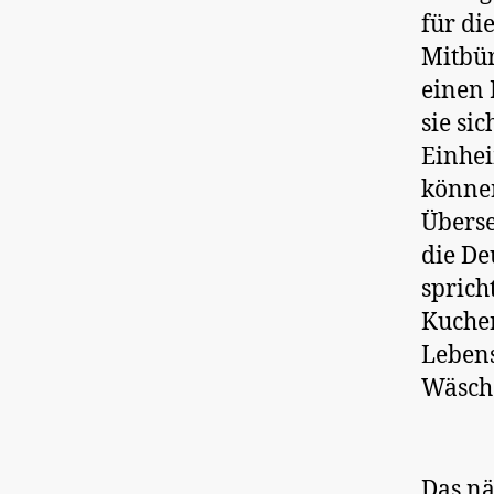
für di
Mitbü
einen 
sie sic
Einhei
können
Überse
die De
sprich
Kuchen
Lebens
Wäsch
Das nä