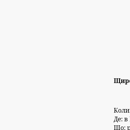
Щиро
Коли:
Де: в
Що: р