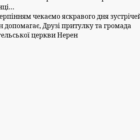
нці…
терпінням чекаємо яскравого дня зустріче
н допомагає, Друзі притулку та громада
гельської церкви Нерен