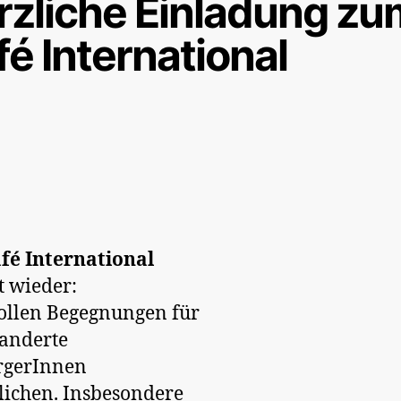
rzliche Einladung zu
é International
fé International
 wieder:
ollen Begegnungen für
anderte
rgerInnen
ichen. Insbesondere