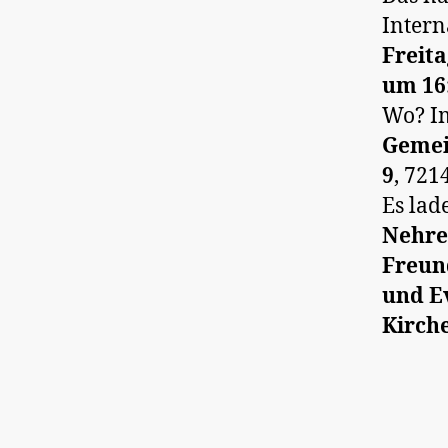
Intern
Freita
um 16
Wo? 
Gemei
9
, 721
Es lad
Nehren
Freun
und E
Kirch