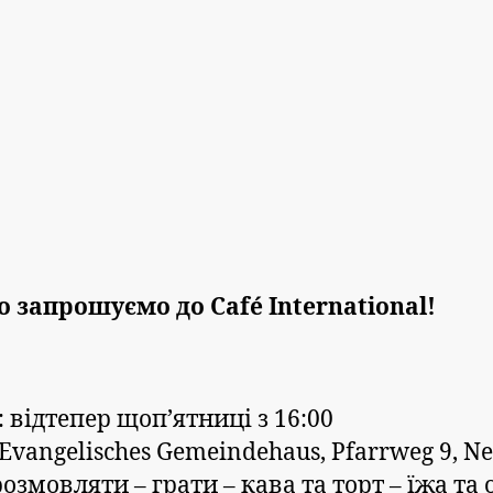
 запрошуємо до Café International!
 відтепер щоп’ятниці з 16:00
 Evangelisches Gemeindehaus, Pfarrweg 9, N
озмовляти – грати – кава та торт – їжа та 