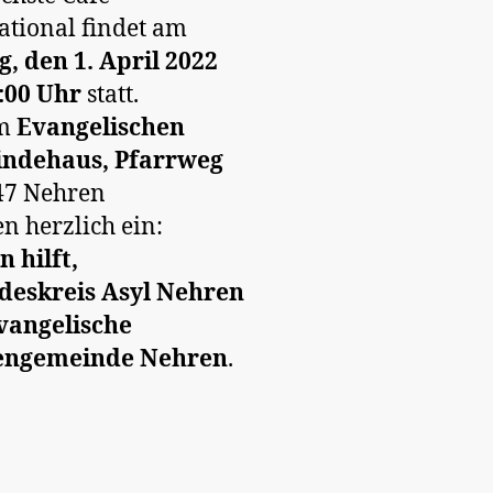
ational findet am
g, den 1. April 2022
:00 Uhr
statt.
Im
Evangelischen
ndehaus, Pfarrweg
47 Nehren
en herzlich ein:
 hilft,
deskreis Asyl Nehren
vangelische
engemeinde Nehren
.