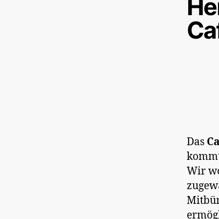
He
Caf
Das
Ca
kommt
Wir w
zugew
Mitbü
ermögl